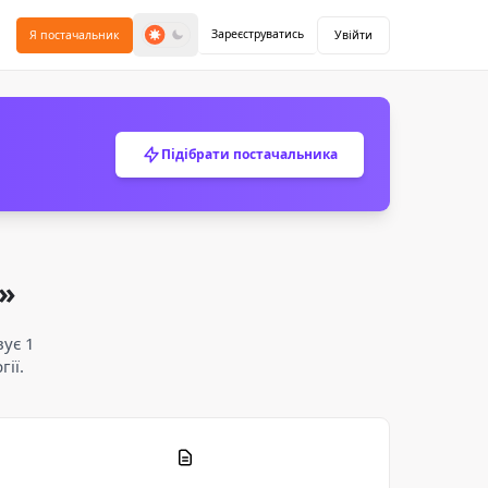
Зареєструватись
Я постачальник
Увійти
Підібрати постачальника
»
ує 1
ії.