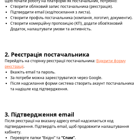
Щоб почати роботу на платформі як постачальник, потрібно:
Створити обліковий запис постачальника (реєстрація).
Підтвердити email (код/посилання з листа).
Створити профіль постачальника (компанія, логотип, документи).
Створити комерційну пропозицію (КП), додати обовʼязковий
Додаток, налаштувати умови та активність.
2. Реєстрація постачальника
Перейдіть на сторінку реєстрації постачальника:
Відкрити форму
реєстрації
.
Вкажіть email та пароль.
За потреби можна зареєструватися через Google.
Після надсилання форми система створить акаунт постачальника
та надішле код підтвердження.
3. Підтвердження email
Після реєстрації на вказану адресу email надсилається код
підтвердження. Підтвердіть email, щоб продовжити налаштування
кабінету.
Перевірте папки “Вхідні” та
“Спам”
.