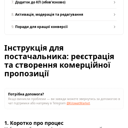
7.
Додаток до КП (обовʼязково)
8.
Активація, модерація та редагування
9.
Поради для кращої конверсії
Інструкція для
постачальника: реєстрація
та створення комерційної
пропозиції
Потрібна допомога?
Якщо виникли проблеми — ви завжди можете звернутись за допомогою в
чат підтримки або напряму в Telegram
@KilowatMarket
.
1. Коротко про процес