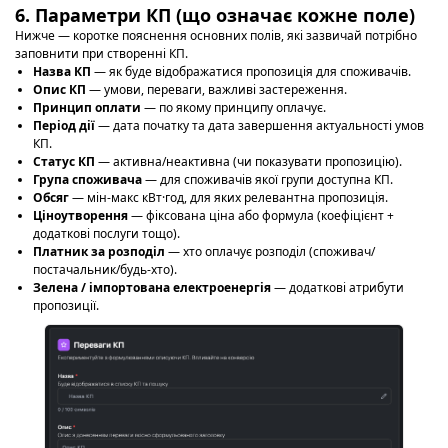
6. Параметри КП (що означає кожне поле)
Нижче — коротке пояснення основних полів, які зазвичай потрібно
заповнити при створенні КП.
Назва КП
— як буде відображатися пропозиція для споживачів.
Опис КП
— умови, переваги, важливі застереження.
Принцип оплати
— по якому принципу оплачує.
Період дії
— дата початку та дата завершення актуальності умов
КП.
Статус КП
— активна/неактивна (чи показувати пропозицію).
Група споживача
— для споживачів якої групи доступна КП.
Обсяг
— мін-макс кВт·год, для яких релевантна пропозиція.
Ціноутворення
— фіксована ціна або формула (коефіцієнт +
додаткові послуги тощо).
Платник за розподіл
— хто оплачує розподіл (споживач/
постачальник/будь-хто).
Зелена / імпортована електроенергія
— додаткові атрибути
пропозиції.