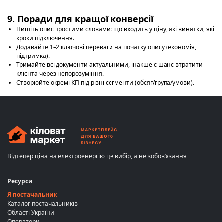
9. Поради для кращої конверсії
Пишіть опис простими словами: що входить у ціну, які винятки, які
кроки підключення.
Додавайте 1–2 ключові переваги на початку опису (економія,
підтримка).
Тримайте всі документи актуальними, інакше є шанс втратити
клієнта через непорозуміння.
Створюйте окремі КП під різні сегменти (обсяг/група/умови).
Відтепер ціна на електроенергію це вибір, а не зобов’язання
Ресурси
Я постачальник
Каталог постачальників
Області України
Оператори