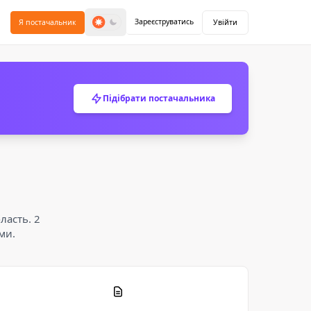
Зареєструватись
Я постачальник
Увійти
Підібрати постачальника
ласть. 2
ми.