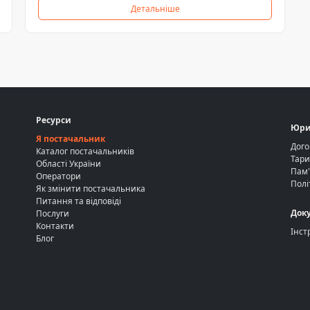
Детальніше
Ресурси
Юри
Я постачальник
Дого
Каталог постачальників
Тари
Області України
Пам'
Оператори
Полі
Як змінити постачальника
Питання та відповіді
Док
Послуги
Контакти
Інст
Блог