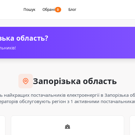
Пошук
Обрані
Блог
0
зька область?
льників!
Запорізька область
ь найкращих постачальників електроенергії в Запорізька об
ераторів обслуговують регіон з 1 активними постачальника