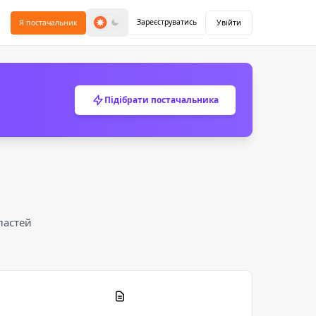
Зареєструватись
Я постачальник
Увійти
Підібрати постачальника
ластей