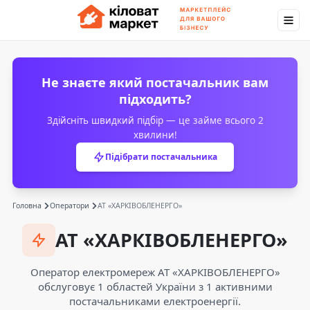
Не знаєте який постачальник вам
підходить?
Здійсніть швидкий підбір — це займе всього 2
хвилини!
Підібрати постачальника
Головна
Оператори
АТ «ХАРКІВОБЛЕНЕРГО»
АТ «ХАРКІВОБЛЕНЕРГО»
Оператор електромереж АТ «ХАРКІВОБЛЕНЕРГО»
обслуговує 1 областей України з 1 активними
постачальниками електроенергії.