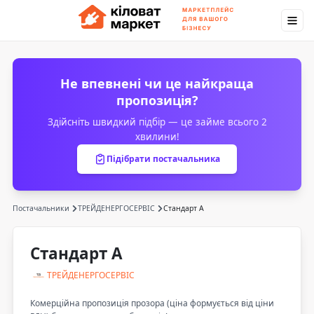
Не впевнені чи це найкраща
пропозиція?
Здійсніть швидкий підбір — це займе всього 2
хвилини!
Підібрати постачальника
Постачальники
ТРЕЙДЕНЕРГОСЕРВІС
Стандарт А
Стандарт А
ТРЕЙДЕНЕРГОСЕРВІС
Комерційна пропозиція прозора (ціна формується від ціни