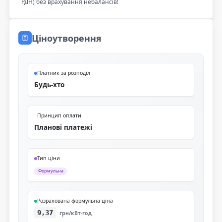
РДН) без врахування небалансів!
Ціноутворення
Платник за розподіл
Будь-хто
Принцип оплати
Планові платежі
Тип ціни
Формульна
Розрахована формульна ціна
9,37
грн/кВт·год