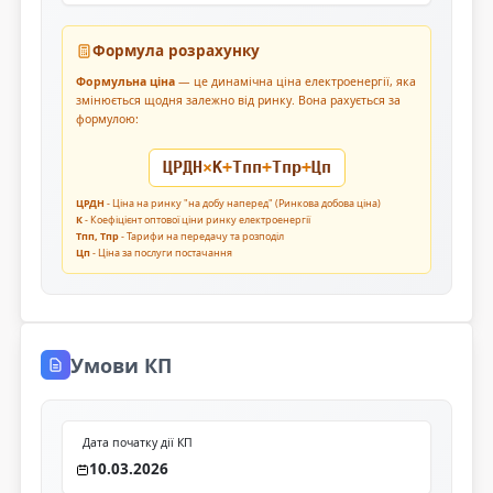
Формула розрахунку
Формульна ціна
— це динамічна ціна електроенергії, яка
змінюється щодня залежно від ринку. Вона рахується за
формулою:
ЦРДН
×
К
+
Тпп
+
Тпр
+
Цп
ЦРДН
- Ціна на ринку "на добу наперед" (Ринкова добова ціна)
К
- Коефіцієнт оптової ціни ринку електроенергії
Тпп, Тпр
- Тарифи на передачу та розподіл
Цп
- Ціна за послуги постачання
Умови КП
Дата початку дії КП
10.03.2026