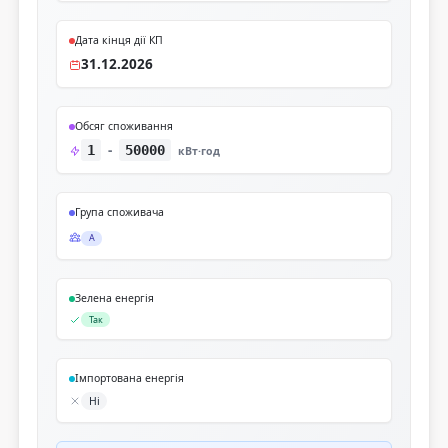
Дата кінця дії КП
31.12.2026
Обсяг споживання
-
1
50000
кВт·год
Група споживача
А
Зелена енергія
Так
Імпортована енергія
Ні