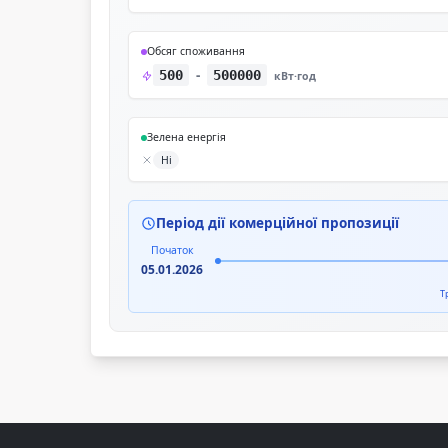
Обсяг споживання
-
500
500000
кВт·год
Зелена енергія
Ні
Період дії комерційної пропозиції
Початок
05.01.2026
Т