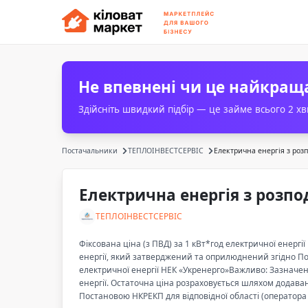
Не впевнені чи це найкращ
Здійсніть швидкий підбір — це займе всього 2 х
Постачальники
ТЕПЛОІНВЕСТСЕРВІС
Електрична енергія з розп
Електрична енергія з розпо
ТЕПЛОІНВЕСТСЕРВІС
Фіксована ціна (з ПВД) за 1 кВт*год електричної енерг
енергії, який затверджений та оприлюднений згідно П
електричної енергії НЕК «Укренерго»Важливо: Зазначена
енергії. Остаточна ціна розраховується шляхом додаван
Постановою НКРЕКП для відповідної області (оператора 