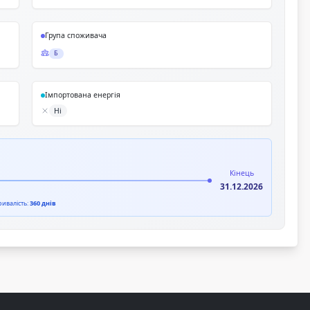
Група споживача
Б
Імпортована енергія
Ні
Кінець
31.12.2026
ривалість:
360 днів