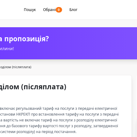
Пошук
Обрані
Блог
0
а пропозиція?
вилини!
оділом (післяплата)
ділом (післяплата)
ії включає регульований тариф на послуги з передачі електричної
останови НКРЕКП про встановлення тарифу на послуги з передачі
 вартість не включає тариф на послуги з розподілу електричної
ня до базового тарифу вартості послуг з розподілу, затвердженої
системи розподілу) на період постачання.